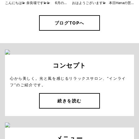
こんにちは💫 奈良場です💫💫 6月の営業日が決まりました！ 6月は3日間と少なめですが、よろしくお願いします☺︎
おはようございます💫 本日Hanaの営業日でしたが お問い合わせがありませんでしたので、 お休みとさせていただきます 6月の営業日も決まり次第お知らせします☺︎
ブログTOPへ
コンセプト
心から美しく。光と風を感じるリラックスサロン、“インライ
フ”のご紹介です。
続きを読む
メニュー