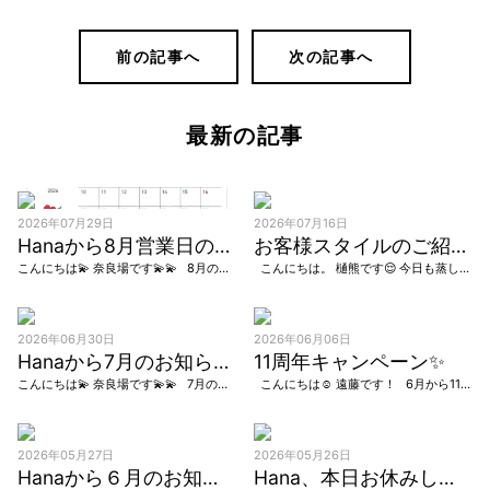
前の記事へ
次の記事へ
最新の記事
2026年07月29日
2026年07月16日
Hanaから8月営業日のお知らせ
お客様スタイルのご紹介です。
こんにちは💫 奈良場です💫💫 8月のHanaの営業日が決まりました。 カレンダーにてご確認をお願いします。 長い長い夏休みです🌻 中々お時間が取れない方も多いと思います。 リタッ […]
こんにちは。 樋熊です😌 今日も蒸し暑いですね～💦 梅雨明けは来週ですかね、皆さん体調に気をつけて熱中症にならないようにしましょうね😌 最近はとにかく暑いから、短くしたい！軽めにしたい！という […]
2026年06月30日
2026年06月06日
Hanaから7月のお知らせ。
11周年キャンペーン✨
こんにちは💫 奈良場です💫💫 7月の営業日が決まりました カレンダーでご確認をお願いします！ 暑くなってきたので、ショートヘッドスパの組み合わせがおすすめです😊頭皮の汚れを落として頭皮ケアしていきましょう👌 […]
こんにちは☺️ 遠藤です！ 6月から11周年のキャンペーンが はじまっています✨！ 日頃来て頂いているお客様へ 感謝の気持ちを込めまして 技術料金10%オフとさせていただきます […]
2026年05月27日
2026年05月26日
Hanaから６月のお知らせ
Hana、本日お休みします