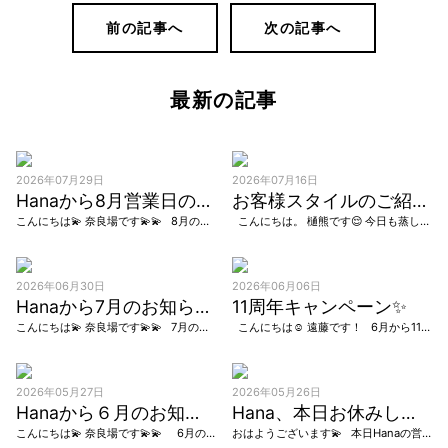
前の記事へ
次の記事へ
最新の記事
2026年07月29日
2026年07月16日
Hanaから8月営業日のお知らせ
お客様スタイルのご紹介です。
こんにちは💫 奈良場です💫💫 8月のHanaの営業日が決まりました。 カレンダーにてご確認をお願いします。 長い長い夏休みです🌻 中々お時間が取れない方も多いと思います。 リタッ […]
こんにちは。 樋熊です😌 今日も蒸し暑いですね～💦 梅雨明けは来週ですかね、皆さん体調に気をつけて熱中症にならないようにしましょうね😌 最近はとにかく暑いから、短くしたい！軽めにしたい！という […]
2026年06月30日
2026年06月06日
Hanaから7月のお知らせ。
11周年キャンペーン✨
こんにちは💫 奈良場です💫💫 7月の営業日が決まりました カレンダーでご確認をお願いします！ 暑くなってきたので、ショートヘッドスパの組み合わせがおすすめです😊頭皮の汚れを落として頭皮ケアしていきましょう👌 […]
こんにちは☺️ 遠藤です！ 6月から11周年のキャンペーンが はじまっています✨！ 日頃来て頂いているお客様へ 感謝の気持ちを込めまして 技術料金10%オフとさせていただきます […]
2026年05月27日
2026年05月26日
Hanaから６月のお知らせ
Hana、本日お休みします
こんにちは💫 奈良場です💫💫 6月の営業日が決まりました！ 6月は3日間と少なめですが、よろしくお願いします☺︎
おはようございます💫 本日Hanaの営業日でしたが お問い合わせがありませんでしたので、 お休みとさせていただきます 6月の営業日も決まり次第お知らせします☺︎