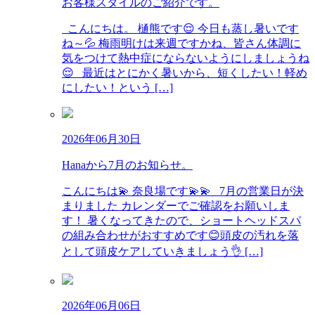
お客様スタイルのご紹介です。
こんにちは。 樋熊です😌 今日も蒸し暑いです
ね～💦 梅雨明けは来週ですかね、皆さん体調に
気をつけて熱中症にならないようにしましょうね
😌 最近はとにかく暑いから、短くしたい！軽め
にしたい！という […]
2026年06月30日
Hanaから7月のお知らせ。
こんにちは💫 奈良場です💫💫 7月の営業日が決
まりました カレンダーでご確認をお願いしま
す！ 暑くなってきたので、ショートヘッドスパ
の組み合わせがおすすめです😊頭皮の汚れを落
として頭皮ケアしていきましょう👌 […]
2026年06月06日