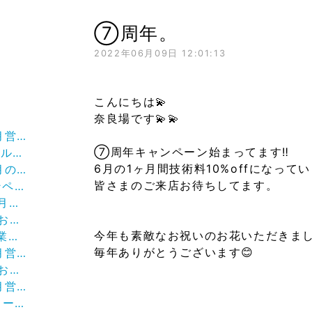
⑦周年。
2022年06月09日 12:01:13
こんにちは💫
奈良場です💫💫
お知らせ
⑦周年キャンペーン始まってます‼︎
です。
6月の1ヶ月間技術料10%offになってい
らせ。
皆さまのご来店お待ちしてます。
ン✨
らせ
ます
今年も素敵なお祝いのお花いただきま
らせ
毎年ありがとうございます😊
知らせ。
せ。
知らせ。
です！