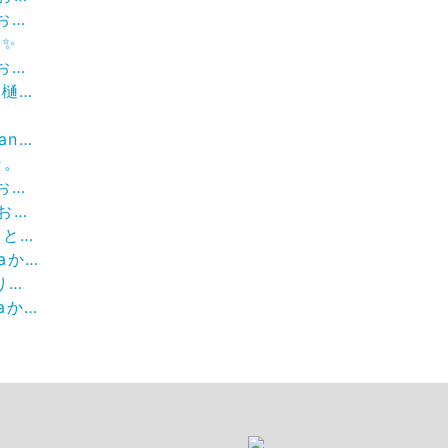
せ。
✨
せ。
🙇
知らせ
ン。
せ。
せ。
スタ。
知らせ。
︎
知らせ。