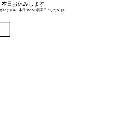
a、本日お休みします
おはようございます💫 本日Hanaの営業日でしたが お問い合わせがありませんでしたので、 お休みとさせていただきます 6月の営業日も決まり次第お知らせします☺︎