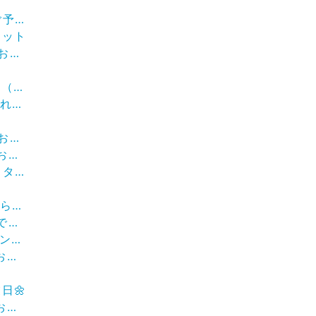
のお願い
セット
せ。
ト
イル）
着付け
らせ
せ。
です！
💇
オフ
作り
せ
日🌼
せ。