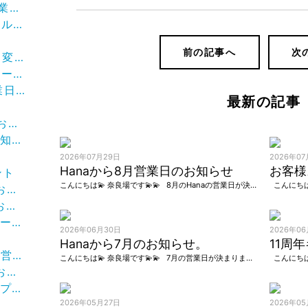
🌼
介です
前の記事へ
次
せ🌼
介です
日🌼
最新の記事
らせ
らせ
2026年07月29日
2026年07
Hanaから8月営業日のお知らせ
お客様
ント
こんにちは💫 奈良場です💫💫 8月のHanaの営業日が決まりました。 カレンダーにてご確認をお願いします。 長い長い夏休みです🌻 中々お時間が取れない方も多いと思います。 リタッ […]
せ
。
入荷。
2026年06月30日
2026年0
Hanaから7月のお知らせ。
11周
日🌼
こんにちは💫 奈良場です💫💫 7月の営業日が決まりました カレンダーでご確認をお願いします！ 暑くなってきたので、ショートヘッドスパの組み合わせがおすすめです😊頭皮の汚れを落として頭皮ケアしていきましょう👌 […]
せ。
ご紹介
2026年05月27日
2026年0