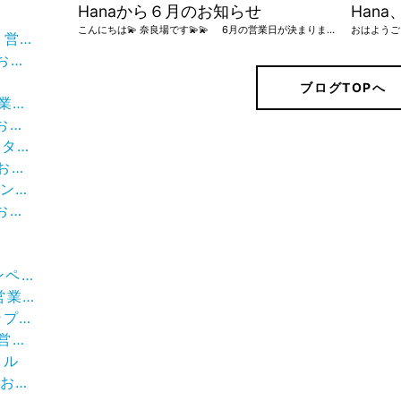
Hanaから６月のお知らせ
Han
こんにちは💫 奈良場です💫💫 6月の営業日が決まりました！ 6月は3日間と少なめですが、よろしくお願いします☺︎
日🌼
せ。
ブログTOPへ
せ。
せ。
イル
らせ
ー。
せ。
🌈✨
営業日
です！
業日
イル
す！