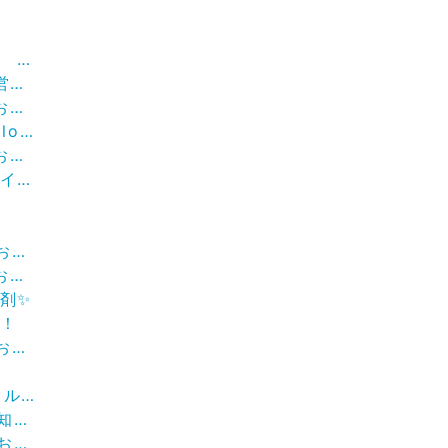
ヴォ
業日
せ
or★
せ
勤日
らせ
せ。
剤✨
！
らせ
✂️
せ✨
らせ