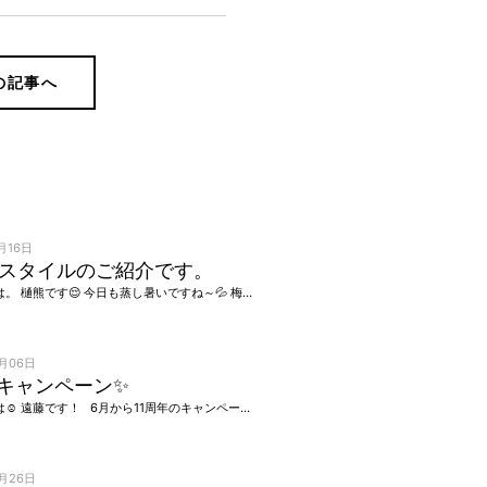
の記事へ
月16日
スタイルのご紹介です。
こんにちは。 樋熊です😌 今日も蒸し暑いですね～💦 梅雨明けは来週ですかね、皆さん体調に気をつけて熱中症にならないようにしましょうね😌 最近はとにかく暑いから、短くしたい！軽めにしたい！という […]
6月06日
年キャンペーン✨
こんにちは☺️ 遠藤です！ 6月から11周年のキャンペーンが はじまっています✨！ 日頃来て頂いているお客様へ 感謝の気持ちを込めまして 技術料金10%オフとさせていただきます […]
5月26日