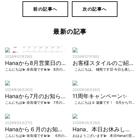
前の記事へ
次の記事へ
最新の記事
2026年07月29日
2026年07月16日
Hanaから8月営業日のお知らせ
お客様スタイルのご紹介です。
こんにちは💫 奈良場です💫💫 8月のHanaの営業日が決まりました。 カレンダーにてご確認をお願いします。 長い長い夏休みです🌻 中々お時間が取れない方も多いと思います。 リタッ […]
こんにちは。 樋熊です😌 今日も蒸し暑いですね～💦 梅雨明けは来週ですかね、皆さん体調に気をつけて熱中症にならないようにしましょうね😌 最近はとにかく暑いから、短くしたい！軽めにしたい！という […]
2026年06月30日
2026年06月06日
Hanaから7月のお知らせ。
11周年キャンペーン✨
こんにちは💫 奈良場です💫💫 7月の営業日が決まりました カレンダーでご確認をお願いします！ 暑くなってきたので、ショートヘッドスパの組み合わせがおすすめです😊頭皮の汚れを落として頭皮ケアしていきましょう👌 […]
こんにちは☺️ 遠藤です！ 6月から11周年のキャンペーンが はじまっています✨！ 日頃来て頂いているお客様へ 感謝の気持ちを込めまして 技術料金10%オフとさせていただきます […]
2026年05月27日
2026年05月26日
Hanaから６月のお知らせ
Hana、本日お休みします
こんにちは💫 奈良場です💫💫 6月の営業日が決まりました！ 6月は3日間と少なめですが、よろしくお願いします☺︎
おはようございます💫 本日Hanaの営業日でしたが お問い合わせがありませんでしたので、 お休みとさせていただきます 6月の営業日も決まり次第お知らせします☺︎