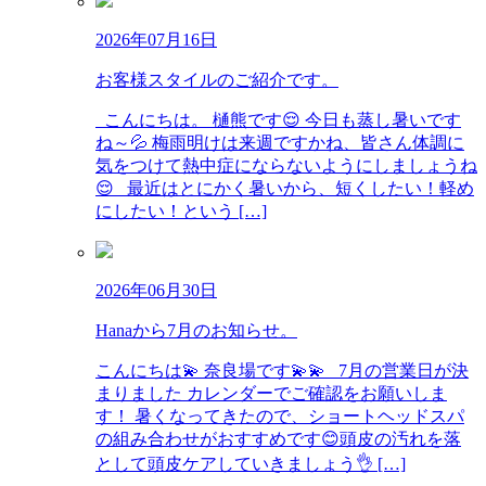
2026年07月16日
お客様スタイルのご紹介です。
こんにちは。 樋熊です😌 今日も蒸し暑いです
ね～💦 梅雨明けは来週ですかね、皆さん体調に
気をつけて熱中症にならないようにしましょうね
😌 最近はとにかく暑いから、短くしたい！軽め
にしたい！という […]
2026年06月30日
Hanaから7月のお知らせ。
こんにちは💫 奈良場です💫💫 7月の営業日が決
まりました カレンダーでご確認をお願いしま
す！ 暑くなってきたので、ショートヘッドスパ
の組み合わせがおすすめです😊頭皮の汚れを落
として頭皮ケアしていきましょう👌 […]