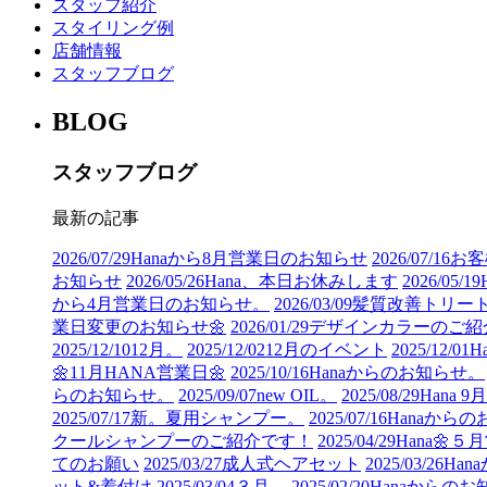
スタッフ紹介
スタイリング例
店舗情報
スタッフブログ
BLOG
スタッフブログ
最新の記事
2026/07/29
Hanaから8月営業日のお知らせ
2026/07/16
お客
お知らせ
2026/05/26
Hana、本日お休みします
2026/05/19
から4月営業日のお知らせ。
2026/03/09
髪質改善トリー
業日変更のお知らせ🌼
2026/01/29
デザインカラーのご紹
2025/12/10
12月。
2025/12/02
12月のイベント
2025/12/01
H
🌼11月HANA営業日🌼
2025/10/16
Hanaからのお知らせ。
らのお知らせ。
2025/09/07
new OIL。
2025/08/29
Hana
2025/07/17
新。夏用シャンプー。
2025/07/16
Hanaから
クールシャンプーのご紹介です！
2025/04/29
Hana🌼５
てのお願い
2025/03/27
成人式ヘアセット
2025/03/26
Ha
ット&着付け
2025/03/04
３月。
2025/02/20
Hanaからのお