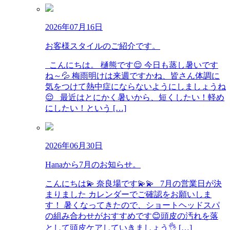
2026年07月16日
お客様スタイルのご紹介です。
こんにちは。 樋熊です😌 今日も蒸し暑いです
ね～💦 梅雨明けは来週ですかね、皆さん体調に
気をつけて熱中症にならないようにしましょうね
😌 最近はとにかく暑いから、短くしたい！軽め
にしたい！という […]
2026年06月30日
Hanaから7月のお知らせ。
こんにちは💫 奈良場です💫💫 7月の営業日が決
まりました カレンダーでご確認をお願いしま
す！ 暑くなってきたので、ショートヘッドスパ
の組み合わせがおすすめです😊頭皮の汚れを落
として頭皮ケアしていきましょう👌 […]