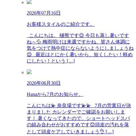
2026年07月16日
お客様スタイルのご紹介です。
こんにちは。 樋熊です😌 今日も蒸し暑いです
ね～💦 梅雨明けは来週ですかね、皆さん体調に
気をつけて熱中症にならないようにしましょうね
😌 最近はとにかく暑いから、短くしたい！軽め
にしたい！という […]
2026年06月30日
Hanaから7月のお知らせ。
こんにちは💫 奈良場です💫💫 7月の営業日が決
まりました カレンダーでご確認をお願いしま
す！ 暑くなってきたので、ショートヘッドスパ
の組み合わせがおすすめです😊頭皮の汚れを落
として頭皮ケアしていきましょう👌 […]