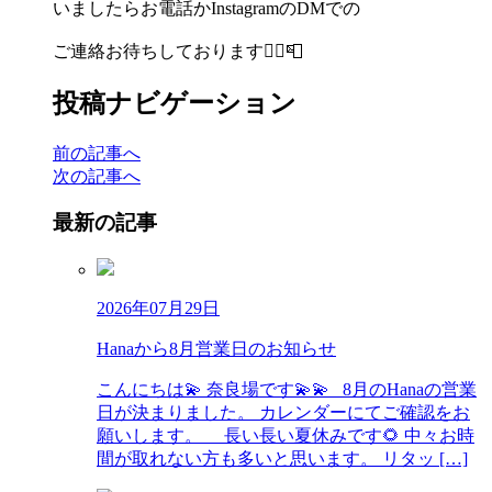
いましたらお電話かInstagramのDMでの
ご連絡お待ちしております🙇‍♀️📮
投稿ナビゲーション
前の記事へ
次の記事へ
最新の記事
2026年07月29日
Hanaから8月営業日のお知らせ
こんにちは💫 奈良場です💫💫 8月のHanaの営業
日が決まりました。 カレンダーにてご確認をお
願いします。 長い長い夏休みです🌻 中々お時
間が取れない方も多いと思います。 リタッ […]